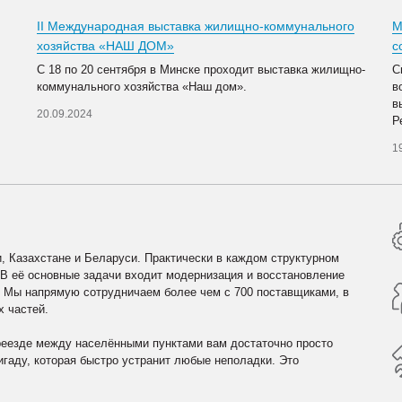
II Международная выставка жилищно-коммунального
М
хозяйства «НАШ ДОМ»
с
С 18 по 20 сентября в Минске проходит выставка жилищно-
С
коммунального хозяйства «Наш дом».
в
в
20.09.2024
Р
1
, Казахстане и Беларуси. Практически в каждом структурном
 В её основные задачи входит модернизация и восстановление
. Мы напрямую сотрудничаем более чем с 700 поставщиками, в
х частей.
реезде между населёнными пунктами вам достаточно просто
гаду, которая быстро устранит любые неполадки. Это