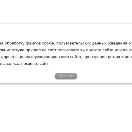
на обработку файлов cookie, пользовательских данных (сведения о
очник откуда пришел на сайт пользователь; с какого сайта или по 
ip-адрес) в целях функционирования сайта, проведения ретаргетинг
тывались, покиньте сайт.
Принять
Е
КЛИЕНТАМ
О НАС
Акции
Новости
У
о
Гарантии
Руководство
Р
Доставка
Наша история