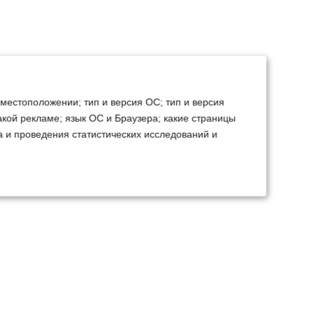
 местоположении; тип и версия ОС; тип и версия
какой рекламе; язык ОС и Браузера; какие страницы
а и проведения статистических исследований и
ТЕХСЕРВИС
КОНТАКТЫ
становка доп.
Минск
Ваш город:
борудования
+375 29 238 97 34
емонт, TO, дефектовка
Запросить консультацию