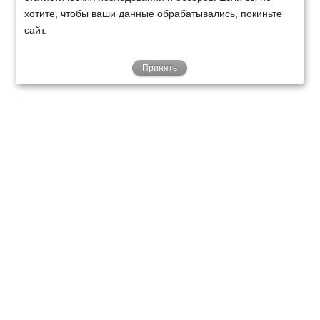
хотите, чтобы ваши данные обрабатывались, покиньте
сайт.
Принять
ТЕХНИКА
ФИНАНСИРОВАНИЕ
КЛИЕНТАМ
О НАС
ТЕХСЕРВИС
КОНТАКТЫ
Минск
Ваш город:
+375 29 238 97 34
Запросить консультацию