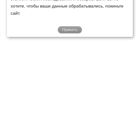
хотите, чтобы ваши данные обрабатывались, покиньте
сайт.
Принять
ТЕХНИКА
ФИНАНСИРОВАНИЕ
КЛИЕНТАМ
О НАС
ТЕХСЕРВИС
КОНТАКТЫ
Минск
Ваш город:
+375 29 238 97 34
Запросить консультацию