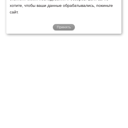
хотите, чтобы ваши данные обрабатывались, покиньте
сайт.
Принять
ТЕХНИКА
ФИНАНСИРОВАНИЕ
КЛИЕНТАМ
О НАС
ТЕХСЕРВИС
КОНТАКТЫ
Минск
Ваш город:
+375 29 238 97 34
Запросить консультацию