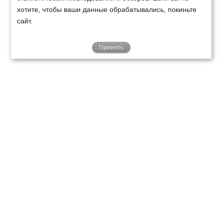
хотите, чтобы ваши данные обрабатывались, покиньте
сайт.
Принять
ТЕХНИКА
ФИНАНСИРОВАНИЕ
КЛИЕНТАМ
О НАС
ТЕХСЕРВИС
КОНТАКТЫ
Минск
Ваш город:
+375 29 238 97 34
Запросить консультацию