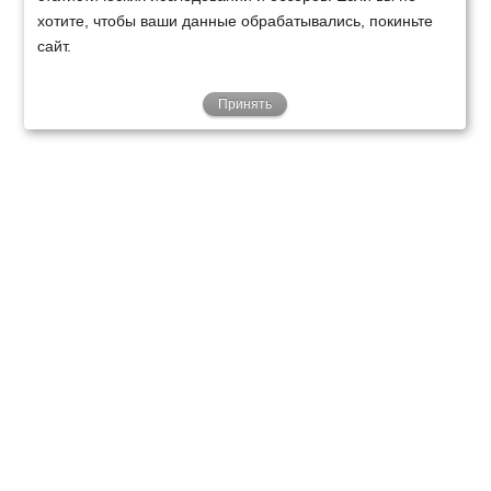
хотите, чтобы ваши данные обрабатывались, покиньте
сайт.
Принять
ТЕХНИКА
ФИНАНСИРОВАНИЕ
КЛИЕНТАМ
О НАС
ТЕХСЕРВИС
КОНТАКТЫ
Минск
Ваш город:
+375 29 238 97 34
Запросить консультацию