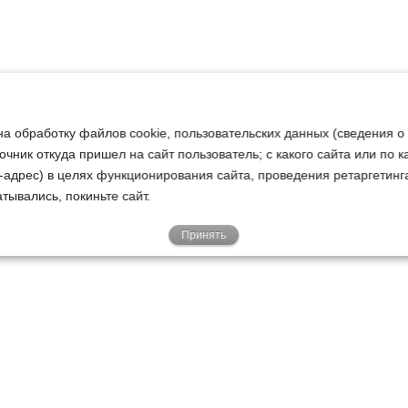
на обработку файлов cookie, пользовательских данных (сведения о
очник откуда пришел на сайт пользователь; с какого сайта или по 
ip-адрес) в целях функционирования сайта, проведения ретаргетинг
тывались, покиньте сайт.
Принять
Е
КЛИЕНТАМ
О НАС
Акции
Новости
У
о
Гарантии
Руководство
Р
Доставка
Наша история