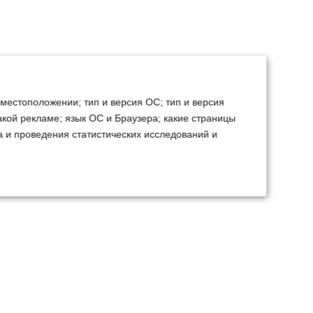
 местоположении; тип и версия ОС; тип и версия
какой рекламе; язык ОС и Браузера; какие страницы
а и проведения статистических исследований и
ТЕХСЕРВИС
КОНТАКТЫ
становка доп.
Минск
Ваш город:
борудования
+375 29 238 97 34
емонт, TO, дефектовка
Запросить консультацию