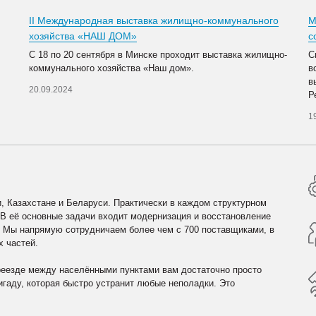
II Международная выставка жилищно-коммунального
М
хозяйства «НАШ ДОМ»
с
С 18 по 20 сентября в Минске проходит выставка жилищно-
С
коммунального хозяйства «Наш дом».
в
в
20.09.2024
Р
1
, Казахстане и Беларуси. Практически в каждом структурном
 В её основные задачи входит модернизация и восстановление
. Мы напрямую сотрудничаем более чем с 700 поставщиками, в
х частей.
реезде между населёнными пунктами вам достаточно просто
гаду, которая быстро устранит любые неполадки. Это