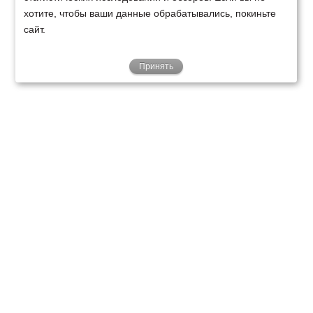
хотите, чтобы ваши данные обрабатывались, покиньте
сайт.
Принять
ТЕХНИКА
ФИНАНСИРОВАНИЕ
КЛИЕНТАМ
О НАС
ТЕХСЕРВИС
КОНТАКТЫ
Минск
Ваш город:
+375 29 238 97 34
Запросить консультацию