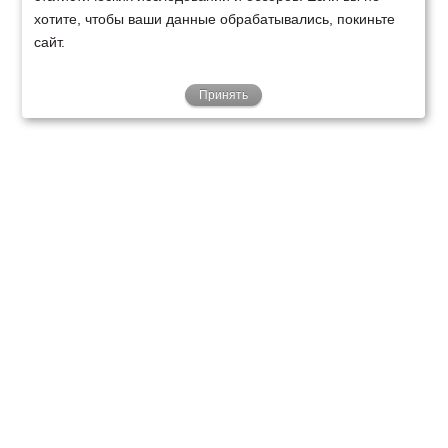
хотите, чтобы ваши данные обрабатывались, покиньте
сайт.
Принять
ТЕХНИКА
ФИНАНСИРОВАНИЕ
КЛИЕНТАМ
О НАС
ТЕХСЕРВИС
КОНТАКТЫ
Минск
Ваш город:
+375 29 238 97 34
Запросить консультацию