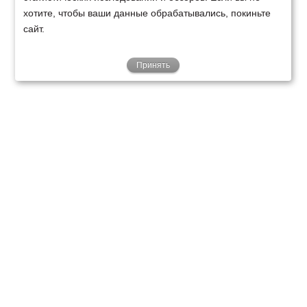
хотите, чтобы ваши данные обрабатывались, покиньте
сайт.
Принять
ТЕХНИКА
ФИНАНСИРОВАНИЕ
КЛИЕНТАМ
О НАС
ТЕХСЕРВИС
КОНТАКТЫ
Минск
Ваш город:
+375 29 238 97 34
Запросить консультацию