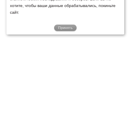
хотите, чтобы ваши данные обрабатывались, покиньте
сайт.
Принять
ТЕХНИКА
ФИНАНСИРОВАНИЕ
КЛИЕНТАМ
О НАС
ТЕХСЕРВИС
КОНТАКТЫ
Минск
Ваш город:
+375 29 238 97 34
Запросить консультацию