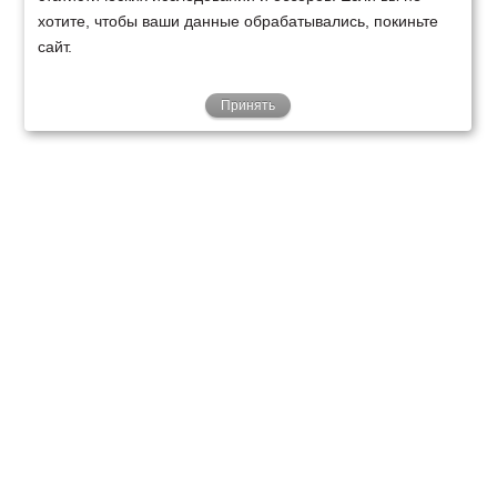
хотите, чтобы ваши данные обрабатывались, покиньте
сайт.
Принять
ТЕХНИКА
ФИНАНСИРОВАНИЕ
КЛИЕНТАМ
О НАС
ТЕХСЕРВИС
КОНТАКТЫ
Минск
Ваш город:
+375 29 238 97 34
Запросить консультацию