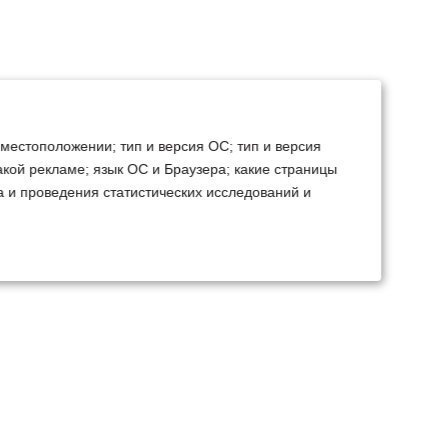
 местоположении; тип и версия ОС; тип и версия
какой рекламе; язык ОС и Браузера; какие страницы
а и проведения статистических исследований и
ТЕХСЕРВИС
КОНТАКТЫ
становка доп.
Минск
Ваш город:
борудования
+375 29 238 97 34
емонт, TO, дефектовка
Запросить консультацию