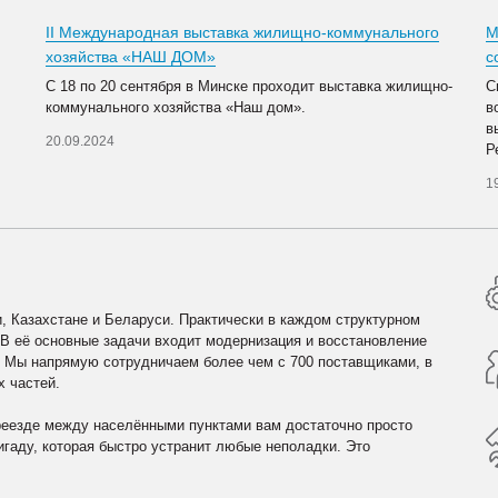
II Международная выставка жилищно-коммунального
М
хозяйства «НАШ ДОМ»
с
С 18 по 20 сентября в Минске проходит выставка жилищно-
С
коммунального хозяйства «Наш дом».
в
в
20.09.2024
Р
1
, Казахстане и Беларуси. Практически в каждом структурном
 В её основные задачи входит модернизация и восстановление
. Мы напрямую сотрудничаем более чем с 700 поставщиками, в
х частей.
реезде между населёнными пунктами вам достаточно просто
гаду, которая быстро устранит любые неполадки. Это