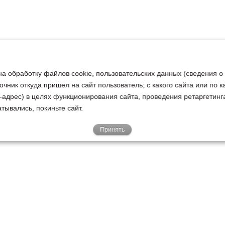
на обработку файлов cookie, пользовательских данных (сведения о
очник откуда пришел на сайт пользователь; с какого сайта или по 
ip-адрес) в целях функционирования сайта, проведения ретаргетинг
тывались, покиньте сайт.
Принять
Е
КЛИЕНТАМ
О НАС
Акции
Новости
У
о
Гарантии
Руководство
Р
Доставка
Наша история