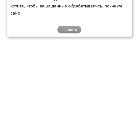
хотите, чтобы ваши данные обрабатывались, покиньте
сайт.
Принять
ТЕХНИКА
ФИНАНСИРОВАНИЕ
КЛИЕНТАМ
О НАС
ТЕХСЕРВИС
КОНТАКТЫ
Минск
Ваш город:
+375 29 238 97 34
Запросить консультацию