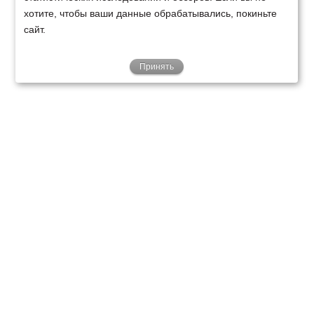
хотите, чтобы ваши данные обрабатывались, покиньте
сайт.
Принять
ТЕХНИКА
ФИНАНСИРОВАНИЕ
КЛИЕНТАМ
О НАС
ТЕХСЕРВИС
КОНТАКТЫ
Минск
Ваш город:
+375 29 238 97 34
Запросить консультацию