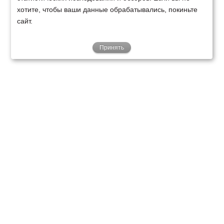
хотите, чтобы ваши данные обрабатывались, покиньте
сайт.
Принять
ТЕХНИКА
ФИНАНСИРОВАНИЕ
КЛИЕНТАМ
О НАС
ТЕХСЕРВИС
КОНТАКТЫ
Минск
Ваш город:
+375 29 238 97 34
Запросить консультацию