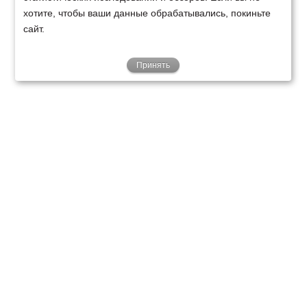
хотите, чтобы ваши данные обрабатывались, покиньте
сайт.
Принять
ТЕХНИКА
ФИНАНСИРОВАНИЕ
КЛИЕНТАМ
О НАС
ТЕХСЕРВИС
КОНТАКТЫ
Минск
Ваш город:
+375 29 238 97 34
Запросить консультацию