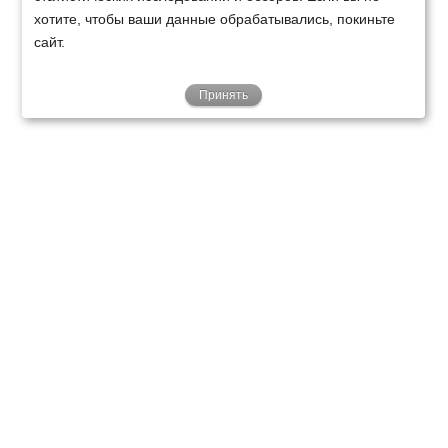
хотите, чтобы ваши данные обрабатывались, покиньте
сайт.
Принять
ТЕХНИКА
ФИНАНСИРОВАНИЕ
КЛИЕНТАМ
О НАС
ТЕХСЕРВИС
КОНТАКТЫ
Минск
Ваш город:
+375 29 238 97 34
Запросить консультацию