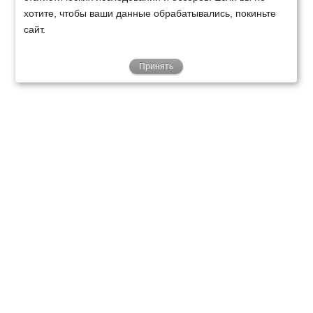
хотите, чтобы ваши данные обрабатывались, покиньте
сайт.
Принять
ТЕХНИКА
ФИНАНСИРОВАНИЕ
КЛИЕНТАМ
О НАС
ТЕХСЕРВИС
КОНТАКТЫ
Минск
Ваш город:
+375 29 238 97 34
Запросить консультацию