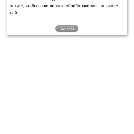
хотите, чтобы ваши данные обрабатывались, покиньте
сайт.
Принять
ТЕХНИКА
ФИНАНСИРОВАНИЕ
КЛИЕНТАМ
О НАС
ТЕХСЕРВИС
КОНТАКТЫ
Минск
Ваш город:
+375 29 238 97 34
Запросить консультацию