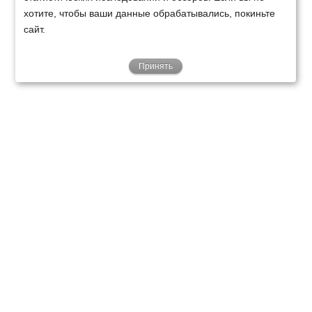
хотите, чтобы ваши данные обрабатывались, покиньте
сайт.
Принять
ТЕХНИКА
ФИНАНСИРОВАНИЕ
КЛИЕНТАМ
О НАС
ТЕХСЕРВИС
КОНТАКТЫ
Минск
Ваш город:
+375 29 238 97 34
Запросить консультацию