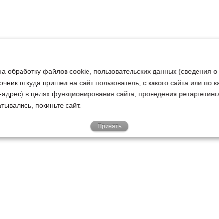
на обработку файлов cookie, пользовательских данных (сведения о
очник откуда пришел на сайт пользователь; с какого сайта или по 
ip-адрес) в целях функционирования сайта, проведения ретаргетинг
тывались, покиньте сайт.
Принять
Е
КЛИЕНТАМ
О НАС
Акции
Новости
У
о
Гарантии
Руководство
Р
Доставка
Наша история