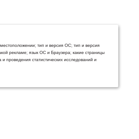
 местоположении; тип и версия ОС; тип и версия
какой рекламе; язык ОС и Браузера; какие страницы
а и проведения статистических исследований и
ТЕХСЕРВИС
КОНТАКТЫ
становка доп.
Минск
Ваш город:
борудования
+375 29 238 97 34
емонт, TO, дефектовка
Запросить консультацию