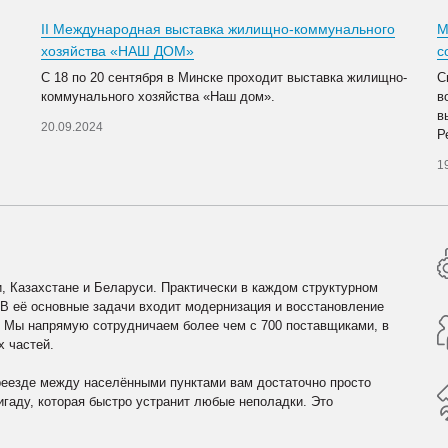
II Международная выставка жилищно-коммунального
М
хозяйства «НАШ ДОМ»
с
С 18 по 20 сентября в Минске проходит выставка жилищно-
С
коммунального хозяйства «Наш дом».
в
в
20.09.2024
Р
1
, Казахстане и Беларуси. Практически в каждом структурном
 В её основные задачи входит модернизация и восстановление
. Мы напрямую сотрудничаем более чем с 700 поставщиками, в
х частей.
реезде между населёнными пунктами вам достаточно просто
гаду, которая быстро устранит любые неполадки. Это