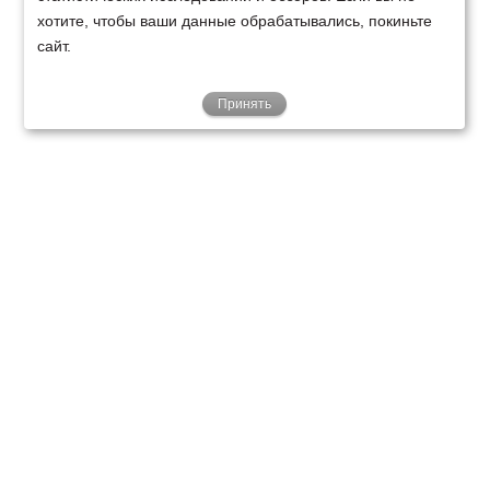
хотите, чтобы ваши данные обрабатывались, покиньте
сайт.
Принять
ТЕХНИКА
ФИНАНСИРОВАНИЕ
КЛИЕНТАМ
О НАС
ТЕХСЕРВИС
КОНТАКТЫ
Минск
Ваш город:
+375 29 238 97 34
Запросить консультацию