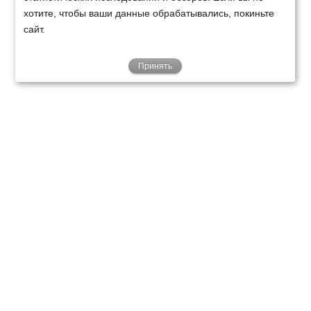
хотите, чтобы ваши данные обрабатывались, покиньте
сайт.
Принять
ТЕХНИКА
ФИНАНСИРОВАНИЕ
КЛИЕНТАМ
О НАС
ТЕХСЕРВИС
КОНТАКТЫ
Минск
Ваш город:
+375 29 238 97 34
Запросить консультацию