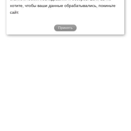
хотите, чтобы ваши данные обрабатывались, покиньте
сайт.
Принять
ТЕХНИКА
ФИНАНСИРОВАНИЕ
КЛИЕНТАМ
О НАС
ТЕХСЕРВИС
КОНТАКТЫ
Минск
Ваш город:
+375 29 238 97 34
Запросить консультацию