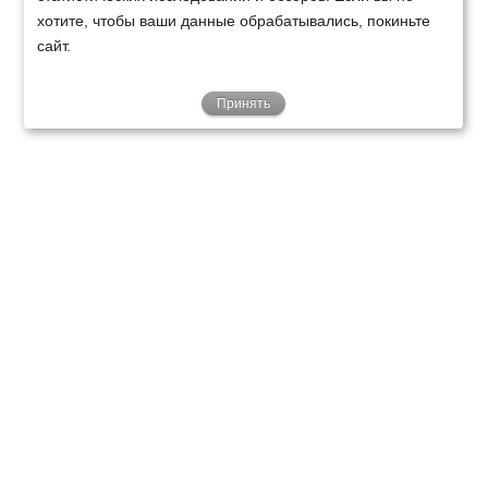
хотите, чтобы ваши данные обрабатывались, покиньте
сайт.
Принять
ТЕХНИКА
ФИНАНСИРОВАНИЕ
КЛИЕНТАМ
О НАС
ТЕХСЕРВИС
КОНТАКТЫ
Минск
Ваш город:
+375 29 238 97 34
Запросить консультацию