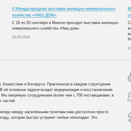
II Международная выставка жилищно-коммунального
М
хозяйства «НАШ ДОМ»
с
С 18 по 20 сентября в Минске проходит выставка жилищно-
С
коммунального хозяйства «Наш дом».
в
в
20.09.2024
Р
1
, Казахстане и Беларуси. Практически в каждом структурном
 В её основные задачи входит модернизация и восстановление
. Мы напрямую сотрудничаем более чем с 700 поставщиками, в
х частей.
реезде между населёнными пунктами вам достаточно просто
гаду, которая быстро устранит любые неполадки. Это