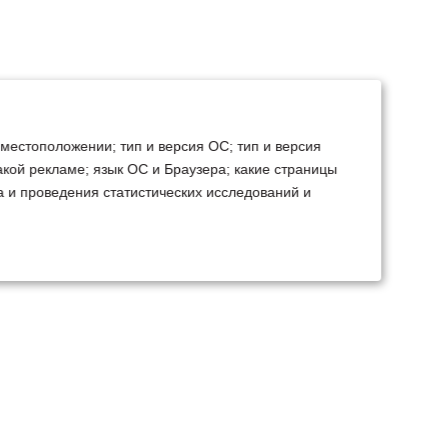
 местоположении; тип и версия ОС; тип и версия
какой рекламе; язык ОС и Браузера; какие страницы
а и проведения статистических исследований и
ТЕХСЕРВИС
КОНТАКТЫ
становка доп.
Минск
Ваш город:
борудования
+375 29 238 97 34
емонт, TO, дефектовка
Запросить консультацию