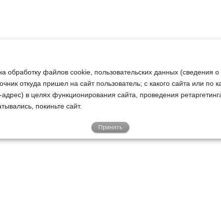
на обработку файлов cookie, пользовательских данных (сведения о
очник откуда пришел на сайт пользователь; с какого сайта или по 
ip-адрес) в целях функционирования сайта, проведения ретаргетинг
тывались, покиньте сайт.
Принять
Е
КЛИЕНТАМ
О НАС
Акции
Новости
У
о
Гарантии
Руководство
Р
Доставка
Наша история