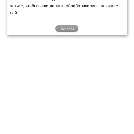
хотите, чтобы ваши данные обрабатывались, покиньте
сайт.
Принять
ТЕХНИКА
ФИНАНСИРОВАНИЕ
КЛИЕНТАМ
О НАС
ТЕХСЕРВИС
КОНТАКТЫ
Минск
Ваш город:
+375 29 238 97 34
Запросить консультацию