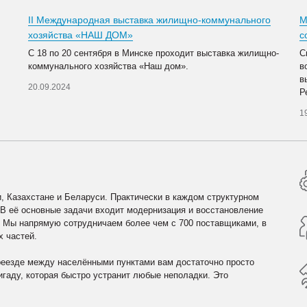
II Международная выставка жилищно-коммунального
М
хозяйства «НАШ ДОМ»
с
С 18 по 20 сентября в Минске проходит выставка жилищно-
С
коммунального хозяйства «Наш дом».
в
в
20.09.2024
Р
1
, Казахстане и Беларуси. Практически в каждом структурном
 В её основные задачи входит модернизация и восстановление
. Мы напрямую сотрудничаем более чем с 700 поставщиками, в
х частей.
реезде между населёнными пунктами вам достаточно просто
гаду, которая быстро устранит любые неполадки. Это