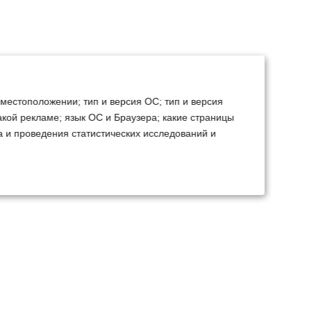
 местоположении; тип и версия ОС; тип и версия
какой рекламе; язык ОС и Браузера; какие страницы
а и проведения статистических исследований и
ТЕХСЕРВИС
КОНТАКТЫ
становка доп.
Минск
Ваш город:
борудования
+375 29 238 97 34
емонт, TO, дефектовка
Запросить консультацию