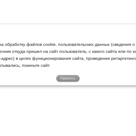
на обработку файлов cookie, пользовательских данных (сведения о
очник откуда пришел на сайт пользователь; с какого сайта или по 
ip-адрес) в целях функционирования сайта, проведения ретаргетинг
тывались, покиньте сайт.
Принять
Е
КЛИЕНТАМ
О НАС
Акции
Новости
У
о
Гарантии
Руководство
Р
Доставка
Наша история