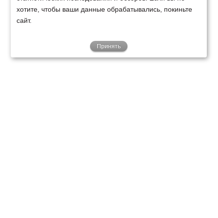
хотите, чтобы ваши данные обрабатывались, покиньте
сайт.
Принять
ТЕХНИКА
ФИНАНСИРОВАНИЕ
КЛИЕНТАМ
О НАС
ТЕХСЕРВИС
КОНТАКТЫ
Минск
Ваш город:
+375 29 238 97 34
Запросить консультацию