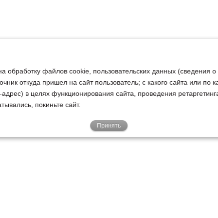
на обработку файлов cookie, пользовательских данных (сведения о
очник откуда пришел на сайт пользователь; с какого сайта или по 
ip-адрес) в целях функционирования сайта, проведения ретаргетинг
тывались, покиньте сайт.
Принять
Е
КЛИЕНТАМ
О НАС
Акции
Новости
У
о
Гарантии
Руководство
Р
Доставка
Наша история