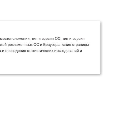
 местоположении; тип и версия ОС; тип и версия
какой рекламе; язык ОС и Браузера; какие страницы
а и проведения статистических исследований и
ТЕХСЕРВИС
КОНТАКТЫ
становка доп.
Минск
Ваш город:
борудования
+375 29 238 97 34
емонт, TO, дефектовка
Запросить консультацию