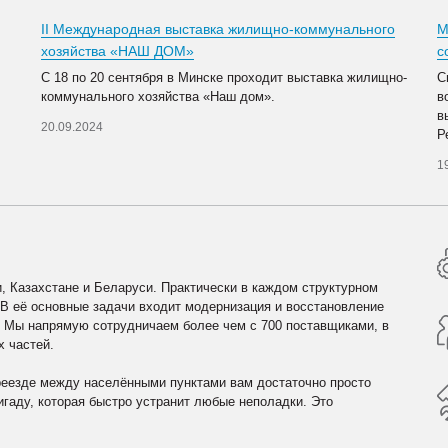
II Международная выставка жилищно-коммунального
М
хозяйства «НАШ ДОМ»
с
С 18 по 20 сентября в Минске проходит выставка жилищно-
С
коммунального хозяйства «Наш дом».
в
в
20.09.2024
Р
1
, Казахстане и Беларуси. Практически в каждом структурном
 В её основные задачи входит модернизация и восстановление
. Мы напрямую сотрудничаем более чем с 700 поставщиками, в
х частей.
реезде между населёнными пунктами вам достаточно просто
гаду, которая быстро устранит любые неполадки. Это