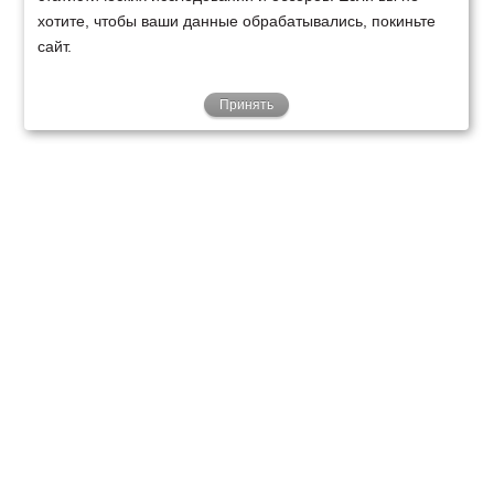
хотите, чтобы ваши данные обрабатывались, покиньте
сайт.
Принять
ТЕХНИКА
ФИНАНСИРОВАНИЕ
КЛИЕНТАМ
О НАС
ТЕХСЕРВИС
КОНТАКТЫ
Минск
Ваш город:
+375 29 238 97 34
Запросить консультацию