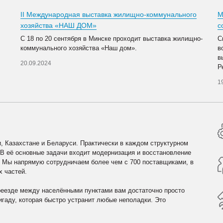
II Международная выставка жилищно-коммунального
М
хозяйства «НАШ ДОМ»
с
С 18 по 20 сентября в Минске проходит выставка жилищно-
С
коммунального хозяйства «Наш дом».
в
в
20.09.2024
Р
1
, Казахстане и Беларуси. Практически в каждом структурном
 В её основные задачи входит модернизация и восстановление
. Мы напрямую сотрудничаем более чем с 700 поставщиками, в
х частей.
реезде между населёнными пунктами вам достаточно просто
гаду, которая быстро устранит любые неполадки. Это