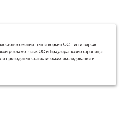
 местоположении; тип и версия ОС; тип и версия
какой рекламе; язык ОС и Браузера; какие страницы
а и проведения статистических исследований и
ТЕХСЕРВИС
КОНТАКТЫ
становка доп.
Минск
Ваш город:
борудования
+375 29 238 97 34
емонт, TO, дефектовка
Запросить консультацию