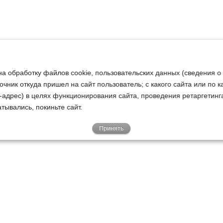
на обработку файлов cookie, пользовательских данных (сведения о
очник откуда пришел на сайт пользователь; с какого сайта или по 
ip-адрес) в целях функционирования сайта, проведения ретаргетинг
тывались, покиньте сайт.
Принять
Е
КЛИЕНТАМ
О НАС
Акции
Новости
У
о
Гарантии
Руководство
Р
Доставка
Наша история