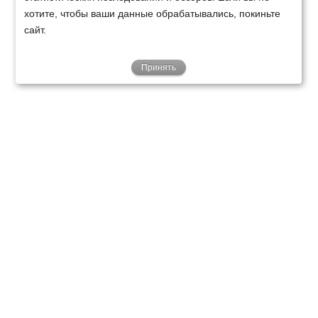
хотите, чтобы ваши данные обрабатывались, покиньте
сайт.
Принять
ТЕХНИКА
ФИНАНСИРОВАНИЕ
КЛИЕНТАМ
О НАС
ТЕХСЕРВИС
КОНТАКТЫ
Минск
Ваш город:
+375 29 238 97 34
Запросить консультацию