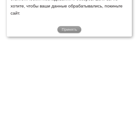
хотите, чтобы ваши данные обрабатывались, покиньте
сайт.
Принять
ТЕХНИКА
ФИНАНСИРОВАНИЕ
КЛИЕНТАМ
О НАС
ТЕХСЕРВИС
КОНТАКТЫ
Минск
Ваш город:
+375 29 238 97 34
Запросить консультацию