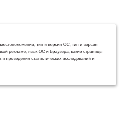
 местоположении; тип и версия ОС; тип и версия
какой рекламе; язык ОС и Браузера; какие страницы
а и проведения статистических исследований и
ТЕХСЕРВИС
КОНТАКТЫ
становка доп.
Минск
Ваш город:
борудования
+375 29 238 97 34
емонт, TO, дефектовка
Запросить консультацию