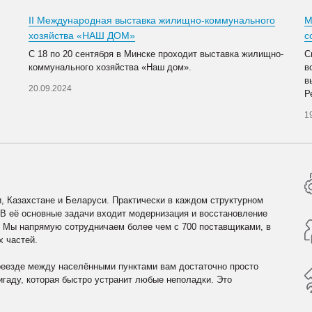
II Международная выставка жилищно-коммунального
М
хозяйства «НАШ ДОМ»
с
С 18 по 20 сентября в Минске проходит выставка жилищно-
С
коммунального хозяйства «Наш дом».
в
в
20.09.2024
Р
1
, Казахстане и Беларуси. Практически в каждом структурном
 В её основные задачи входит модернизация и восстановление
. Мы напрямую сотрудничаем более чем с 700 поставщиками, в
х частей.
реезде между населёнными пунктами вам достаточно просто
гаду, которая быстро устранит любые неполадки. Это