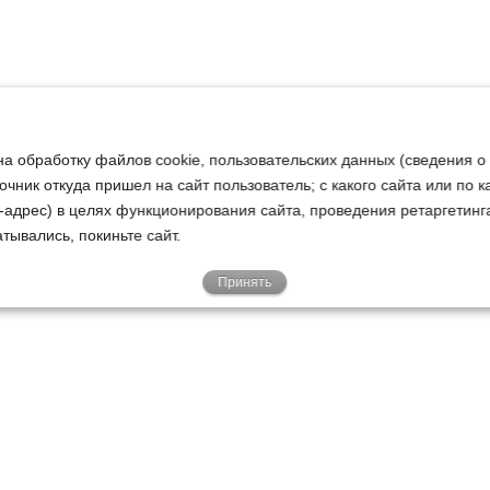
на обработку файлов cookie, пользовательских данных (сведения о
очник откуда пришел на сайт пользователь; с какого сайта или по 
ip-адрес) в целях функционирования сайта, проведения ретаргетинг
тывались, покиньте сайт.
Принять
Е
КЛИЕНТАМ
О НАС
Акции
Новости
У
о
Гарантии
Руководство
Р
Доставка
Наша история