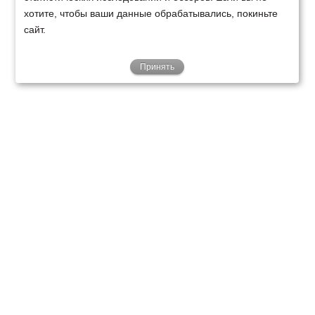
хотите, чтобы ваши данные обрабатывались, покиньте
сайт.
Принять
ТЕХНИКА
ФИНАНСИРОВАНИЕ
КЛИЕНТАМ
О НАС
ТЕХСЕРВИС
КОНТАКТЫ
Минск
Ваш город:
+375 29 238 97 34
Запросить консультацию