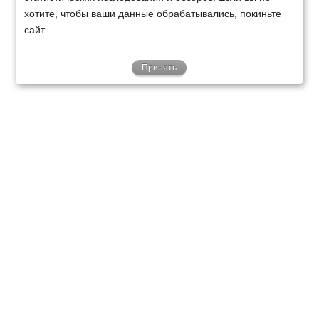
хотите, чтобы ваши данные обрабатывались, покиньте
сайт.
Принять
ТЕХНИКА
ФИНАНСИРОВАНИЕ
КЛИЕНТАМ
О НАС
ТЕХСЕРВИС
КОНТАКТЫ
Минск
Ваш город:
+375 29 238 97 34
Запросить консультацию