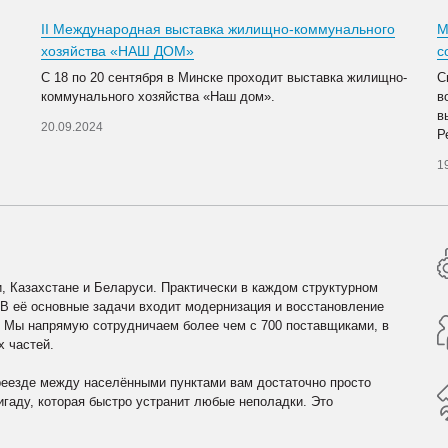
II Международная выставка жилищно-коммунального
М
хозяйства «НАШ ДОМ»
с
С 18 по 20 сентября в Минске проходит выставка жилищно-
С
коммунального хозяйства «Наш дом».
в
в
20.09.2024
Р
1
, Казахстане и Беларуси. Практически в каждом структурном
 В её основные задачи входит модернизация и восстановление
. Мы напрямую сотрудничаем более чем с 700 поставщиками, в
х частей.
реезде между населёнными пунктами вам достаточно просто
гаду, которая быстро устранит любые неполадки. Это