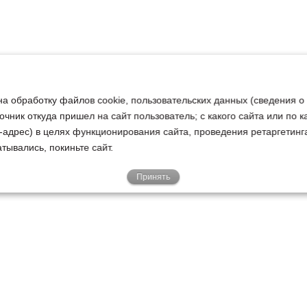
на обработку файлов cookie, пользовательских данных (сведения о
очник откуда пришел на сайт пользователь; с какого сайта или по 
ip-адрес) в целях функционирования сайта, проведения ретаргетинг
тывались, покиньте сайт.
Принять
Е
КЛИЕНТАМ
О НАС
Акции
Новости
У
о
Гарантии
Руководство
Р
Доставка
Наша история