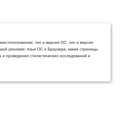
 местоположении; тип и версия ОС; тип и версия
какой рекламе; язык ОС и Браузера; какие страницы
а и проведения статистических исследований и
ТЕХСЕРВИС
КОНТАКТЫ
становка доп.
Минск
Ваш город:
борудования
+375 29 238 97 34
емонт, TO, дефектовка
Запросить консультацию