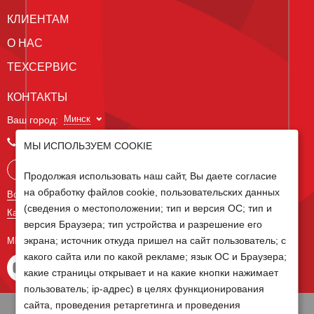
КЛИЕНТАМ
О НАС
ТЕХСЕРВИС
КОНТАКТЫ
Минск
Ваш город:
+375 29 238 97 34
МЫ ИСПОЛЬЗУЕМ COOKIE
Запросить консультацию
Продолжая использовать наш сайт, Вы даете согласие
на обработку файлов cookie, пользовательских данных
Все контакты
(сведения о местоположении; тип и версия ОС; тип и
Карта сайта
версия Браузера; тип устройства и разрешение его
экрана; источник откуда пришел на сайт пользователь; с
МЫ В СОЦ СЕТЯХ
какого сайта или по какой рекламе; язык ОС и Браузера;
какие страницы открывает и на какие кнопки нажимает
пользователь; ip-адрес) в целях функционирования
сайта, проведения ретаргетинга и проведения