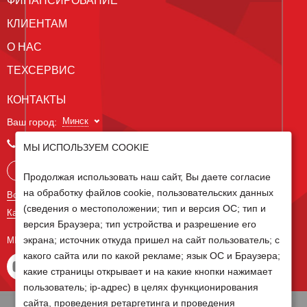
ФИНАНСИРОВАНИЕ
КЛИЕНТАМ
О НАС
ТЕХСЕРВИС
КОНТАКТЫ
Минск
Ваш город:
+375 29 238 97 34
МЫ ИСПОЛЬЗУЕМ COOKIE
Запросить консультацию
Продолжая использовать наш сайт, Вы даете согласие
на обработку файлов cookie, пользовательских данных
Все контакты
(сведения о местоположении; тип и версия ОС; тип и
Карта сайта
версия Браузера; тип устройства и разрешение его
экрана; источник откуда пришел на сайт пользователь; с
МЫ В СОЦ СЕТЯХ
какого сайта или по какой рекламе; язык ОС и Браузера;
какие страницы открывает и на какие кнопки нажимает
пользователь; ip-адрес) в целях функционирования
сайта, проведения ретаргетинга и проведения