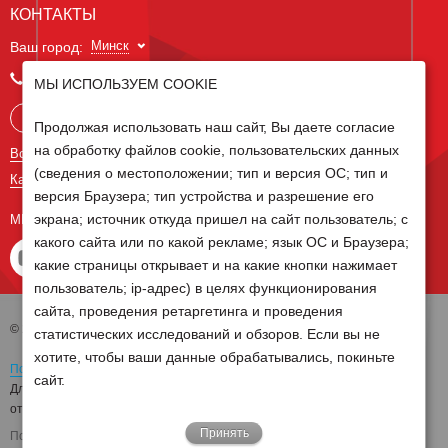
КОНТАКТЫ
Минск
Ваш город:
+375 29 238 97 34
МЫ ИСПОЛЬЗУЕМ COOKIE
Запросить консультацию
Продолжая использовать наш сайт, Вы даете согласие
на обработку файлов cookie, пользовательских данных
Все контакты
(сведения о местоположении; тип и версия ОС; тип и
Карта сайта
версия Браузера; тип устройства и разрешение его
экрана; источник откуда пришел на сайт пользователь; с
МЫ В СОЦ СЕТЯХ
какого сайта или по какой рекламе; язык ОС и Браузера;
какие страницы открывает и на какие кнопки нажимает
пользователь; ip-адрес) в целях функционирования
сайта, проведения ретаргетинга и проведения
© 2026 Группа компаний Белагро
статистических исследований и обзоров. Если вы не
хотите, чтобы ваши данные обрабатывались, покиньте
Политика обработки персональных данных
сайт.
Для отзыва согласия на обработку персональных данных необходимо
отправить письмо на электронную почту
pd@belagro.by
Принять
Поддержка сайта