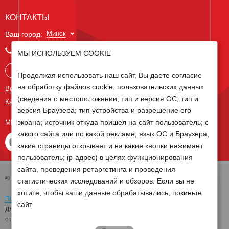
КОНТАКТЫ
Минск
Ваш город:
+375 29 238 97 34
МЫ ИСПОЛЬЗУЕМ COOKIE
Запросить консультацию
Продолжая использовать наш сайт, Вы даете согласие
на обработку файлов cookie, пользовательских данных
Все контакты
(сведения о местоположении; тип и версия ОС; тип и
Карта сайта
версия Браузера; тип устройства и разрешение его
экрана; источник откуда пришел на сайт пользователь; с
МЫ В СОЦ СЕТЯХ
какого сайта или по какой рекламе; язык ОС и Браузера;
какие страницы открывает и на какие кнопки нажимает
пользователь; ip-адрес) в целях функционирования
сайта, проведения ретаргетинга и проведения
© 2026 Группа компаний Белагро
статистических исследований и обзоров. Если вы не
хотите, чтобы ваши данные обрабатывались, покиньте
Политика обработки персональных данных
сайт.
Для отзыва согласия на обработку персональных данных необходимо
отправить письмо на электронную почту
pd@belagro.by