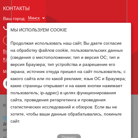
КОНТАКТЫ
Минск
Ваш город:
+375 29 238 97 34
МЫ ИСПОЛЬЗУЕМ COOKIE
Запросить консультацию
Продолжая использовать наш сайт, Вы даете согласие
на обработку файлов cookie, пользовательских данных
Все контакты
(сведения о местоположении; тип и версия ОС; тип и
Карта сайта
версия Браузера; тип устройства и разрешение его
экрана; источник откуда пришел на сайт пользователь; с
МЫ В СОЦ СЕТЯХ
какого сайта или по какой рекламе; язык ОС и Браузера;
какие страницы открывает и на какие кнопки нажимает
пользователь; ip-адрес) в целях функционирования
сайта, проведения ретаргетинга и проведения
© 2026 Группа компаний Белагро
статистических исследований и обзоров. Если вы не
хотите, чтобы ваши данные обрабатывались, покиньте
Политика обработки персональных данных
сайт.
Для отзыва согласия на обработку персональных данных необходимо
отправить письмо на электронную почту
pd@belagro.by
Принять