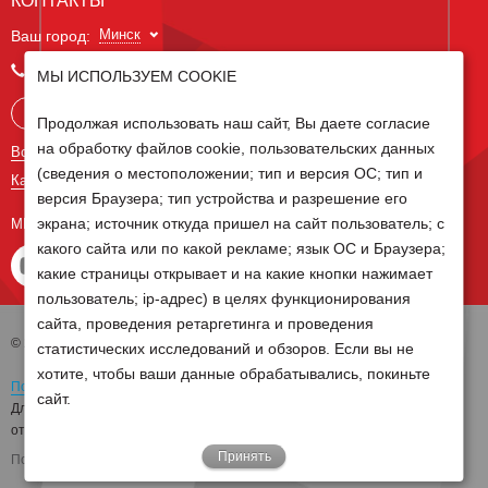
КОНТАКТЫ
Минск
Ваш город:
+375 29 238 97 34
МЫ ИСПОЛЬЗУЕМ COOKIE
Запросить консультацию
Продолжая использовать наш сайт, Вы даете согласие
на обработку файлов cookie, пользовательских данных
Все контакты
(сведения о местоположении; тип и версия ОС; тип и
Карта сайта
версия Браузера; тип устройства и разрешение его
экрана; источник откуда пришел на сайт пользователь; с
МЫ В СОЦ СЕТЯХ
какого сайта или по какой рекламе; язык ОС и Браузера;
какие страницы открывает и на какие кнопки нажимает
пользователь; ip-адрес) в целях функционирования
сайта, проведения ретаргетинга и проведения
© 2026 Группа компаний Белагро
статистических исследований и обзоров. Если вы не
хотите, чтобы ваши данные обрабатывались, покиньте
Политика обработки персональных данных
сайт.
Для отзыва согласия на обработку персональных данных необходимо
отправить письмо на электронную почту
pd@belagro.by
Принять
Поддержка сайта