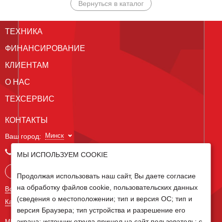
Вернуться в каталог
ТЕХНИКА
ФИНАНСИРОВАНИЕ
КЛИЕНТАМ
О НАС
ТЕХСЕРВИС
КОНТАКТЫ
Минск
Ваш город:
+375 29 238 97 34
МЫ ИСПОЛЬЗУЕМ COOKIE
Запросить консультацию
Продолжая использовать наш сайт, Вы даете согласие
на обработку файлов cookie, пользовательских данных
Все контакты
(сведения о местоположении; тип и версия ОС; тип и
Карта сайта
версия Браузера; тип устройства и разрешение его
экрана; источник откуда пришел на сайт пользователь; с
МЫ В СОЦ СЕТЯХ