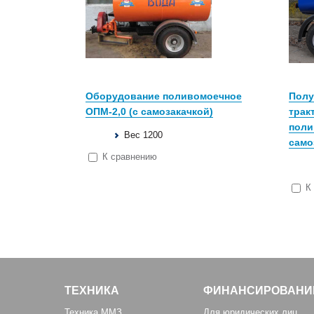
Оборудование поливомоечное
Полу
ОПМ-2,0 (с самозакачкой)
трак
поли
Вес 1200
само
К сравнению
К
ТЕХНИКА
ФИНАНСИРОВАНИ
Техника ММЗ
Для юридических лиц