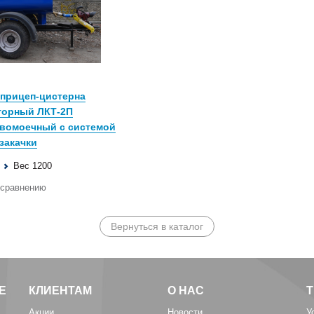
прицеп-цистерна
торный ЛКТ-2П
вомоечный с системой
закачки
Вес 1200
 сравнению
Вернуться в каталог
Е
КЛИЕНТАМ
О НАС
Акции
Новости
У