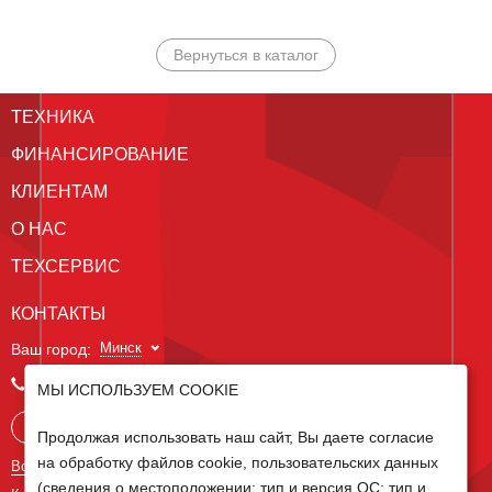
Вернуться в каталог
ТЕХНИКА
ФИНАНСИРОВАНИЕ
КЛИЕНТАМ
О НАС
ТЕХСЕРВИС
КОНТАКТЫ
Минск
Ваш город:
+375 29 238 97 34
МЫ ИСПОЛЬЗУЕМ COOKIE
Запросить консультацию
Продолжая использовать наш сайт, Вы даете согласие
на обработку файлов cookie, пользовательских данных
Все контакты
(сведения о местоположении; тип и версия ОС; тип и