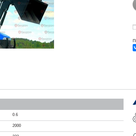
П
0.6
2000