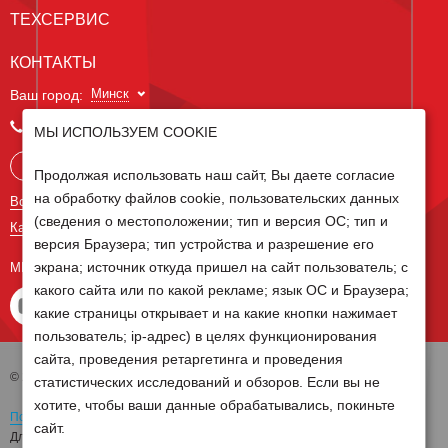
ТЕХСЕРВИС
КОНТАКТЫ
Минск
Ваш город:
+375 29 238 97 34
МЫ ИСПОЛЬЗУЕМ COOKIE
Запросить консультацию
Продолжая использовать наш сайт, Вы даете согласие
на обработку файлов cookie, пользовательских данных
Все контакты
(сведения о местоположении; тип и версия ОС; тип и
Карта сайта
версия Браузера; тип устройства и разрешение его
экрана; источник откуда пришел на сайт пользователь; с
МЫ В СОЦ СЕТЯХ
какого сайта или по какой рекламе; язык ОС и Браузера;
какие страницы открывает и на какие кнопки нажимает
пользователь; ip-адрес) в целях функционирования
сайта, проведения ретаргетинга и проведения
© 2026 Группа компаний Белагро
статистических исследований и обзоров. Если вы не
хотите, чтобы ваши данные обрабатывались, покиньте
Политика обработки персональных данных
сайт.
Для отзыва согласия на обработку персональных данных необходимо